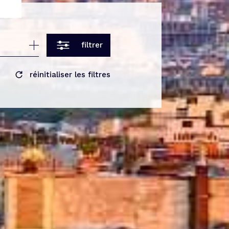
r
filtrer
réinitialiser les filtres