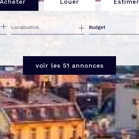
Acheter
Louer
Estime
de l'ancien
à l'année
Budget
de l'immo pro
de l'immo pro
voir les
51
annonces