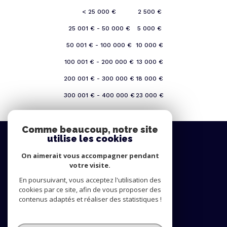
<
25 000 €
2 500 €
25 001 € - 50 000 €
5 000 €
50 001 € - 100 000 €
10 000 €
100 001 € - 200 000 €
13 000 €
200 001 € - 300 000 €
18 000 €
300 001 € - 400 000 €
23 000 €
>
400 001 €
6 %
Comme beaucoup, notre site
SE
utilise les cookies
connecter
On aimerait vous accompagner pendant
votre visite.
espace propriétaire
En poursuivant, vous acceptez l'utilisation des
cookies par ce site, afin de vous proposer des
NOUS
contenus adaptés et réaliser des statistiques !
suivre