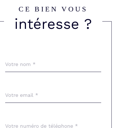
CE BIEN VOUS
intéresse ?
Nom
Fieldset
*
par
défaut
email
*
Téléphone
*