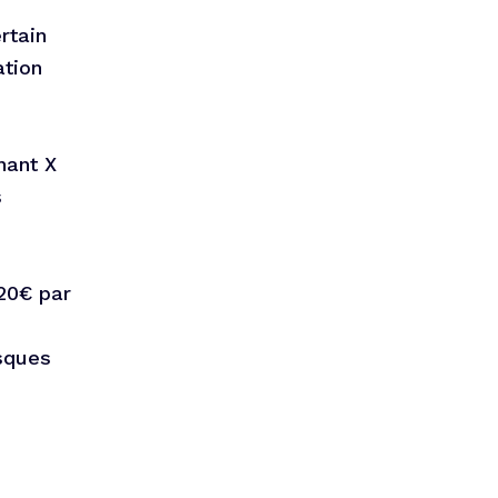
rtain
ation
nant X
s
20€ par
isques