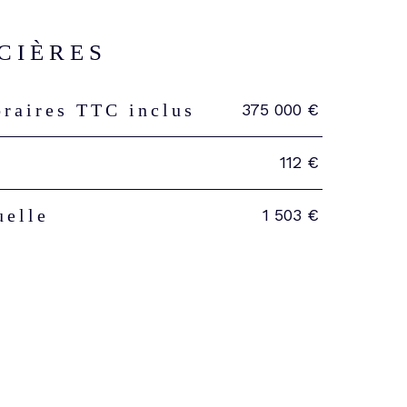
CIÈRES
375 000 €
oraires TTC inclus
s
112 €
1 503 €
uelle