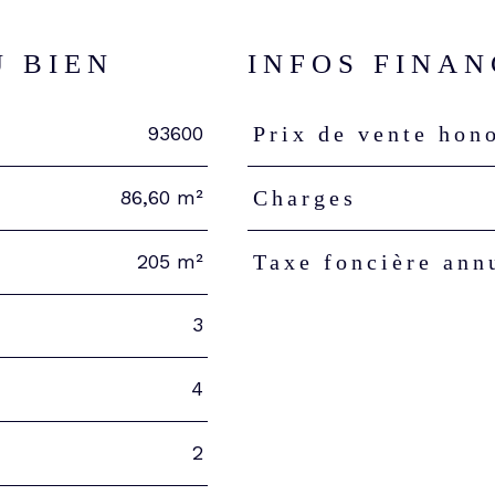
U BIEN
INFOS FINAN
93600
Prix de vente hon
Caractéristiques
Valeur
86,60 m²
Charges
205 m²
Taxe foncière ann
3
4
2