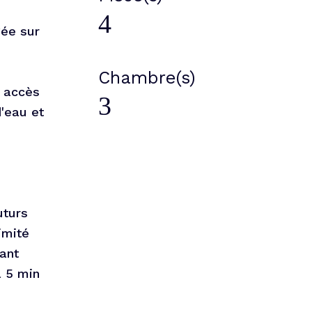
4
gée sur
Chambre(s)
r accès
3
d'eau et
uturs
imité
ant
à 5 min