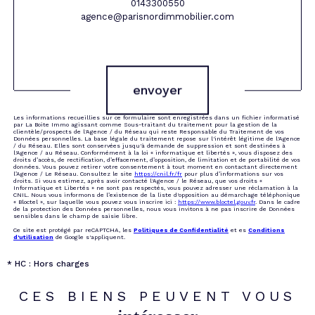
0143300550
agence@parisnordimmobilier.com
Validation
envoyer
Les informations recueillies sur ce formulaire sont enregistrées dans un fichier informatisé
par La Boite Immo agissant comme Sous-traitant du traitement pour la gestion de la
clientèle/prospects de l'Agence / du Réseau qui reste Responsable du Traitement de vos
Données personnelles. La base légale du traitement repose sur l'intérêt légitime de l'Agence
/ du Réseau. Elles sont conservées jusqu'à demande de suppression et sont destinées à
l'Agence / au Réseau. Conformément à la loi « informatique et libertés », vous disposez des
droits d’accès, de rectification, d’effacement, d’opposition, de limitation et de portabilité de vos
données. Vous pouvez retirer votre consentement à tout moment en contactant directement
l’Agence / Le Réseau. Consultez le site
https://cnil.fr/fr
pour plus d’informations sur vos
droits. Si vous estimez, après avoir contacté l'Agence / le Réseau, que vos droits «
Informatique et Libertés » ne sont pas respectés, vous pouvez adresser une réclamation à la
CNIL. Nous vous informons de l’existence de la liste d'opposition au démarchage téléphonique
« Bloctel », sur laquelle vous pouvez vous inscrire ici :
https://www.bloctel.gouv.fr
. Dans le cadre
de la protection des Données personnelles, nous vous invitons à ne pas inscrire de Données
sensibles dans le champ de saisie libre.
Ce site est protégé par reCAPTCHA, les
Politiques de Confidentialité
et es
Conditions
d'utilisation
de Google s'appliquent.
* HC : Hors charges
CES BIENS PEUVENT VOUS