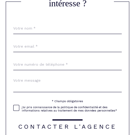
intéresse ?
Nom
Fieldset
*
par
défaut
email
*
Téléphone
*
Message
Fieldset
*
par
défaut
* Champs obligatoires
Validation
j'ai pris connaissance de la politique de confidentialité et des
informations relatives au traitement de mes données personnelles*
CONTACTER L'AGENCE